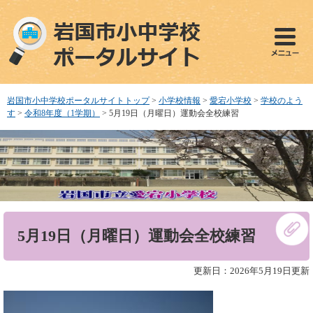
ペ
メ
ー
ニ
ジ
ュ
の
ー
先
を
頭
飛
で
ば
岩国市小中学校ポータルサイトトップ
>
小学校情報
>
愛宕小学校
>
学校のよう
す
し
す
>
令和8年度（1学期）
>
5月19日（月曜日）運動会全校練習
。
て
本
文
へ
本
5月19日（月曜日）運動会全校練習
文
更新日：2026年5月19日更新