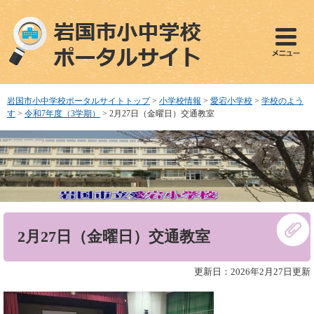
ペ
メ
ー
ニ
ジ
ュ
の
ー
先
を
頭
飛
で
ば
岩国市小中学校ポータルサイトトップ
>
小学校情報
>
愛宕小学校
>
学校のよう
す
し
す
>
令和7年度（3学期）
>
2月27日（金曜日）交通教室
。
て
本
文
へ
本
2月27日（金曜日）交通教室
文
更新日：2026年2月27日更新