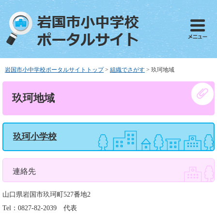
ペ
メ
ー
ニ
ジ
ュ
の
ー
先
を
頭
飛
で
ば
岩国市小中学校ポータルサイトトップ
>
組織でさがす
>
玖珂地域
す
し
。
て
本
玖珂地域
本
文
文
へ
玖珂小学校
連絡先
山口県岩国市玖珂町527番地2
Tel：0827-82-2039
代表