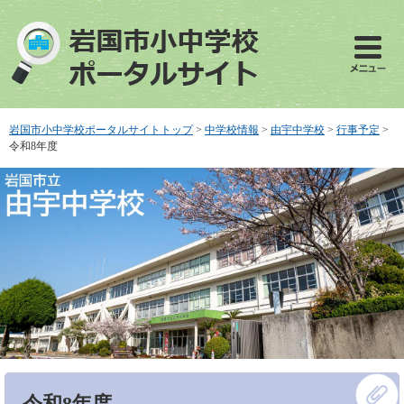
ペ
メ
ー
ニ
ジ
ュ
の
ー
先
を
頭
飛
で
ば
岩国市小中学校ポータルサイトトップ
>
中学校情報
>
由宇中学校
>
行事予定
>
す
し
令和8年度
。
て
本
文
へ
本
令和8年度
文