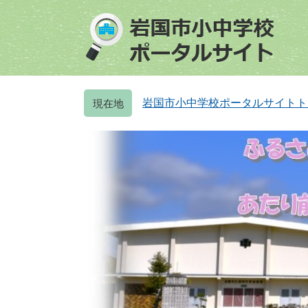
ペ
メ
ー
ニ
ジ
ュ
の
ー
先
を
頭
飛
岩国市小中学校ポータルサイトト
で
ば
す
し
。
て
本
文
へ