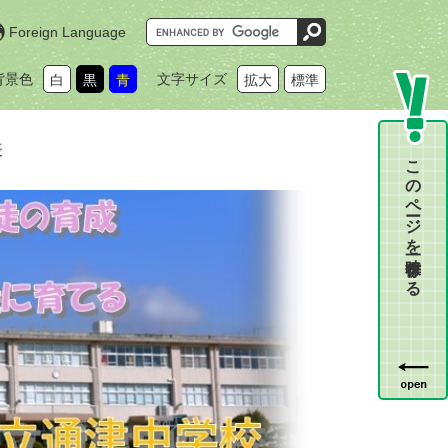
G
Foreign Language
o
o
g
背景色
文字サイズ
白
黒
青
拡大
標準
l
e
カ
ス
タ
表
ム
このページを一時保存する
検
索