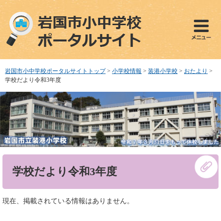
ペ
メ
ー
ニ
ジ
ュ
の
ー
先
を
頭
飛
で
ば
岩国市小中学校ポータルサイトトップ
>
小学校情報
>
装港小学校
>
おたより
>
す
し
学校だより令和3年度
。
て
本
文
へ
本
学校だより令和3年度
文
現在、掲載されている情報はありません。