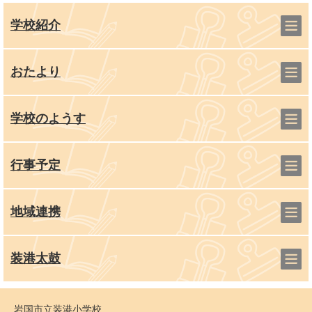
学校紹介
おたより
学校のようす
行事予定
地域連携
装港太鼓
岩国市立装港小学校