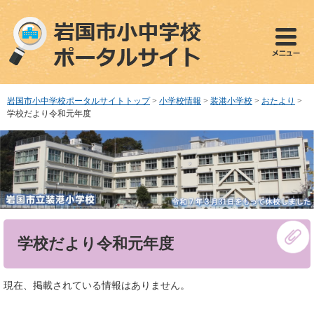
ペ
メ
ー
ニ
ジ
ュ
の
ー
先
を
頭
飛
で
ば
岩国市小中学校ポータルサイトトップ
>
小学校情報
>
装港小学校
>
おたより
>
す
し
学校だより令和元年度
。
て
本
文
へ
本
学校だより令和元年度
文
現在、掲載されている情報はありません。