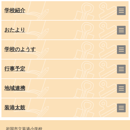
学校紹介
おたより
学校のようす
行事予定
地域連携
装港太鼓
岩国市立装港小学校