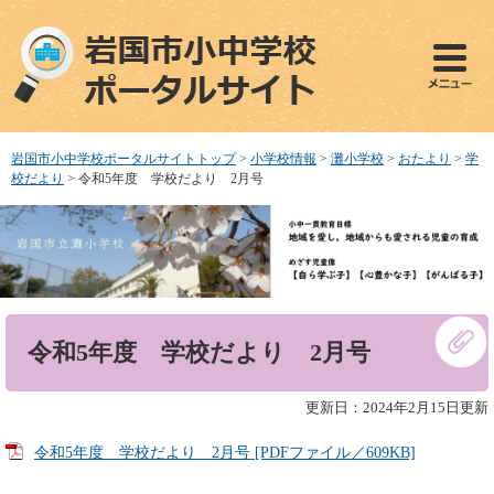
ペ
メ
ー
ニ
ジ
ュ
の
ー
先
を
頭
飛
で
ば
岩国市小中学校ポータルサイトトップ
>
小学校情報
>
灘小学校
>
おたより
>
学
す
し
校だより
>
令和5年度 学校だより 2月号
。
て
本
文
へ
本
令和5年度 学校だより 2月号
文
更新日：2024年2月15日更新
令和5年度 学校だより 2月号 [PDFファイル／609KB]