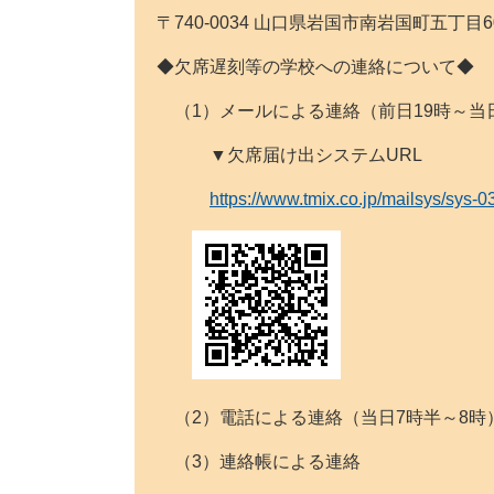
〒740-0034 山口県岩国市南岩国町五丁目60番1号 T
◆欠席遅刻等の学校への連絡について◆
（1）メールによる連絡（前日19時～当
▼欠席届け出システムURL
https://www.tmix.co.jp/mailsys/sys-0
（2）電話による連絡（当日7時半～8時
（3）連絡帳による連絡