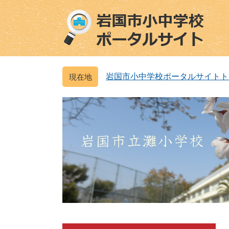
ペ
メ
ー
ニ
ジ
ュ
の
ー
先
を
頭
飛
岩国市小中学校ポータルサイトト
で
ば
す
し
。
て
本
文
へ