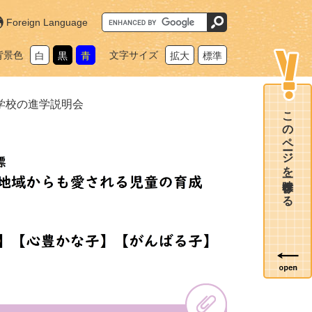
G
Foreign Language
o
o
g
背景色
文字サイズ
白
黒
青
拡大
標準
l
e
カ
ス
タ
学校の進学説明会
ム
このページを一時保存する
検
索