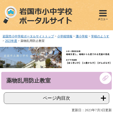
ペ
メ
ー
ニ
ジ
ュ
の
ー
先
を
頭
飛
で
ば
岩国市小中学校ポータルサイトトップ
>
小学校情報
>
灘小学校
>
学校のようす
す
し
>
2023年度
>
薬物乱用防止教室
。
て
本
文
へ
本
薬物乱用防止教室
文
ページ内目次
更新日：2023年7月3日更新