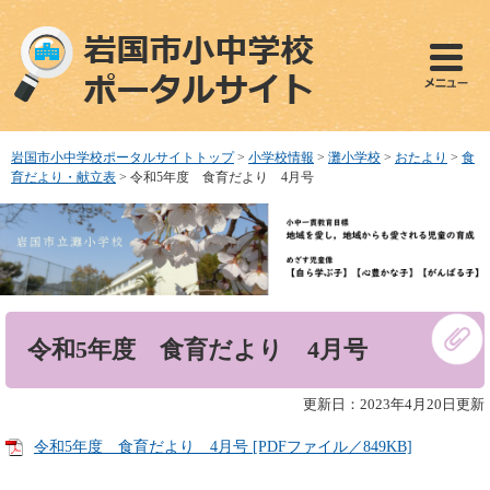
ペ
メ
ー
ニ
ジ
ュ
の
ー
先
を
頭
飛
で
ば
岩国市小中学校ポータルサイトトップ
>
小学校情報
>
灘小学校
>
おたより
>
食
す
し
育だより・献立表
>
令和5年度 食育だより 4月号
。
て
本
文
へ
本
令和5年度 食育だより 4月号
文
更新日：2023年4月20日更新
令和5年度 食育だより 4月号 [PDFファイル／849KB]