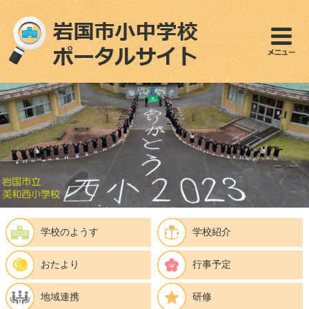
ペ
メ
ー
ニ
ジ
ュ
の
ー
先
を
頭
飛
で
ば
す
し
。
て
本
文
へ
学校のようす
学校紹介
おたより
行事予定
地域連携
研修