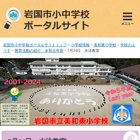
ペ
メ
ー
ニ
ジ
ュ
の
ー
先
を
頭
飛
で
ば
岩国市小中学校ポータルサイトトップ
>
小学校情報
>
美和東小学校
>
学校のよ
す
し
うす
>
教育活動の紹介 令和元年度
>
7月24日 水泳教室
。
て
本
文
へ
本