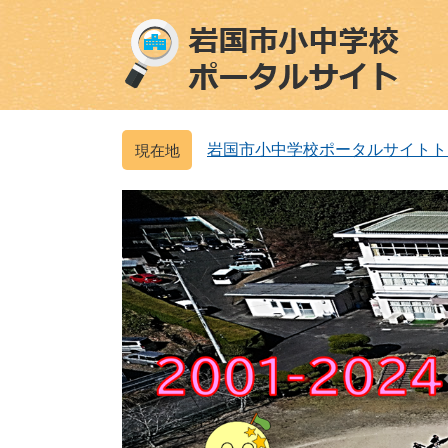
ペ
メ
ー
ニ
ジ
ュ
の
ー
先
を
頭
飛
岩国市小中学校ポータルサイトト
で
ば
す
し
。
て
本
文
へ