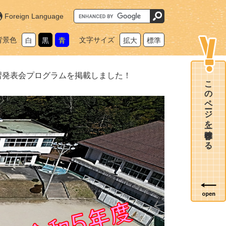
G
Foreign Language
o
o
g
背景色
文字サイズ
白
黒
青
拡大
標準
l
e
カ
ス
タ
習発表会プログラムを掲載しました！
ム
このページを一時保存する
検
索