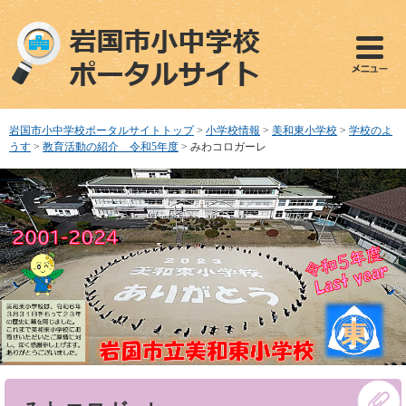
ペ
メ
ー
ニ
ジ
ュ
の
ー
先
を
頭
飛
で
ば
岩国市小中学校ポータルサイトトップ
>
小学校情報
>
美和東小学校
>
学校のよ
す
し
うす
>
教育活動の紹介 令和5年度
>
みわコロガーレ
。
て
本
文
へ
本