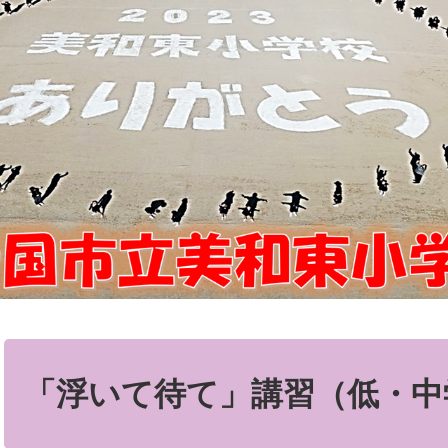
本
文
「浮いて待て」講習（低・中