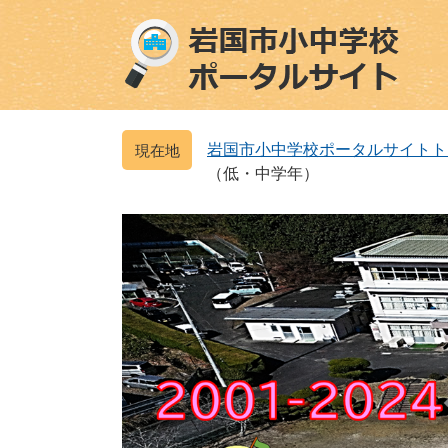
ペ
メ
ー
ニ
ジ
ュ
の
ー
先
を
頭
飛
岩国市小中学校ポータルサイトト
で
ば
（低・中学年）
す
し
。
て
本
文
へ