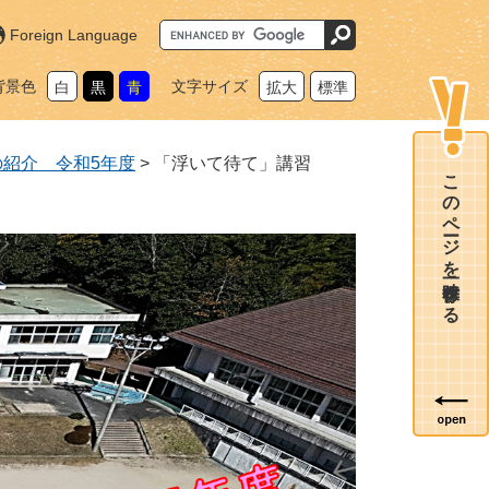
G
Foreign Language
o
o
g
背景色
文字サイズ
白
黒
青
拡大
標準
l
e
カ
ス
タ
の紹介 令和5年度
>
「浮いて待て」講習
ム
このページを一時保存する
検
索