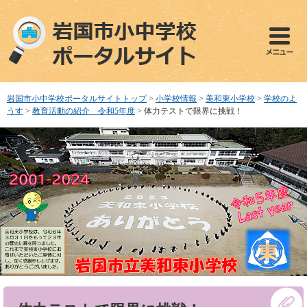
ペ
メ
ー
ニ
ジ
ュ
の
ー
先
を
頭
飛
で
ば
岩国市小中学校ポータルサイトトップ
>
小学校情報
>
美和東小学校
>
学校のよ
す
し
うす
>
教育活動の紹介 令和5年度
>
体力テストで限界に挑戦！
。
て
本
文
へ
本