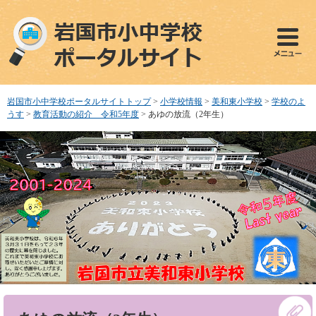
ペ
メ
ー
ニ
ジ
ュ
の
ー
先
を
頭
飛
で
ば
岩国市小中学校ポータルサイトトップ
>
小学校情報
>
美和東小学校
>
学校のよ
す
し
うす
>
教育活動の紹介 令和5年度
>
あゆの放流（2年生）
。
て
本
文
へ
本