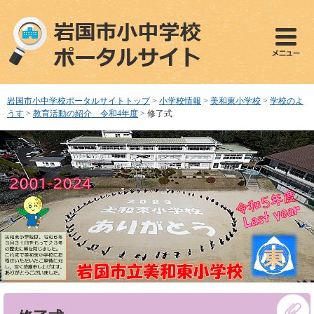
ペ
メ
ー
ニ
ジ
ュ
の
ー
先
を
頭
飛
で
ば
岩国市小中学校ポータルサイトトップ
>
小学校情報
>
美和東小学校
>
学校のよ
す
し
うす
>
教育活動の紹介 令和4年度
>
修了式
。
て
本
文
へ
本