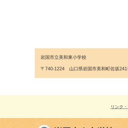
岩国市立美和東小学校
〒740-1224 山口県岩国市美和町佐坂241番地 
リンク・