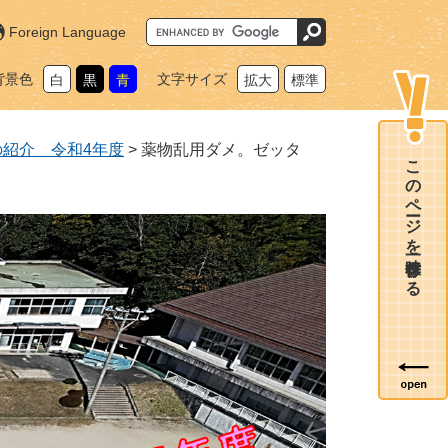
G
Foreign Language
o
o
g
背景色
文字サイズ
白
黒
青
拡大
標準
l
e
カ
ス
タ
の紹介 令和4年度
>
薬物乱用ダメ。ゼッタ
ム
このページを一時保存する
検
索