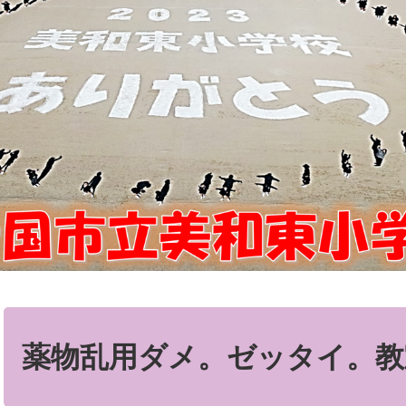
本
文
薬物乱用ダメ。ゼッタイ。教