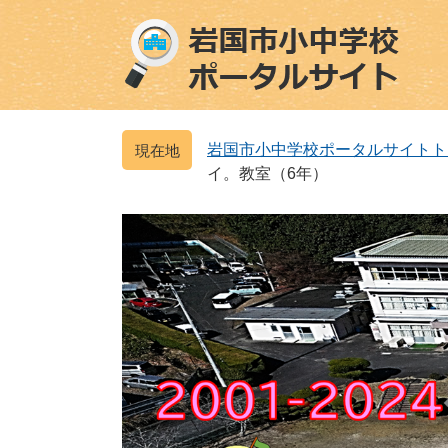
ペ
メ
ー
ニ
ジ
ュ
の
ー
先
を
頭
飛
岩国市小中学校ポータルサイトト
で
ば
イ。教室（6年）
す
し
。
て
本
文
へ