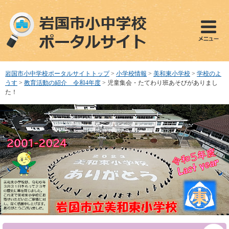
ペ
メ
ー
ニ
ジ
ュ
の
ー
先
を
頭
飛
で
ば
岩国市小中学校ポータルサイトトップ
>
小学校情報
>
美和東小学校
>
学校のよ
す
し
うす
>
教育活動の紹介 令和4年度
>
児童集会・たてわり班あそびがありまし
。
て
た！
本
文
へ
本