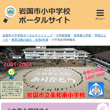
ペ
メ
ー
ニ
ジ
ュ
の
ー
先
を
頭
飛
で
ば
岩国市小中学校ポータルサイトトップ
>
小学校情報
>
美和東小学校
>
学校のよ
す
し
うす
>
教育活動の紹介 令和4年度
>
小中高合同研修会
。
て
本
文
へ
本