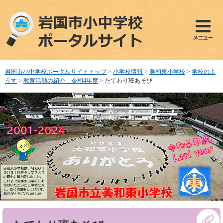
ペ
メ
ー
ニ
ジ
ュ
の
ー
先
を
頭
飛
で
ば
岩国市小中学校ポータルサイトトップ
>
小学校情報
>
美和東小学校
>
学校のよ
す
し
うす
>
教育活動の紹介 令和4年度
>
たてわり班あそび
。
て
本
文
へ
本