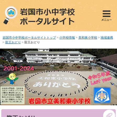
ペ
メ
ー
ニ
ジ
ュ
の
ー
先
を
頭
飛
で
ば
岩国市小中学校ポータルサイトトップ
>
小学校情報
>
美和東小学校
>
地域連携
す
し
>
龍王おどり
>
龍王おどり
。
て
本
文
へ
本