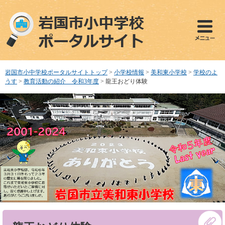
ペ
メ
ー
ニ
ジ
ュ
の
ー
先
を
頭
飛
で
ば
岩国市小中学校ポータルサイトトップ
>
小学校情報
>
美和東小学校
>
学校のよ
す
し
うす
>
教育活動の紹介 令和3年度
>
龍王おどり体験
。
て
本
文
へ
本