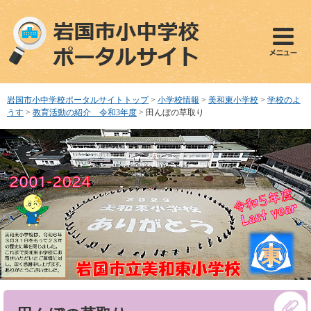
ペ
メ
ー
ニ
ジ
ュ
の
ー
先
を
頭
飛
で
ば
岩国市小中学校ポータルサイトトップ
>
小学校情報
>
美和東小学校
>
学校のよ
す
し
うす
>
教育活動の紹介 令和3年度
>
田んぼの草取り
。
て
本
文
へ
本