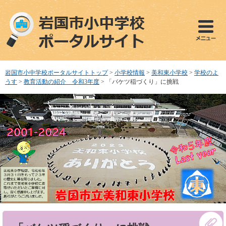
ペ
メ
ー
ニ
ジ
ュ
の
ー
先
を
頭
飛
で
ば
岩国市小中学校ポータルサイトトップ
>
小学校情報
>
美和東小学校
>
学校のよ
す
し
うす
>
教育活動の紹介 令和3年度
>
「バケツ稲づくり」に挑戦
。
て
本
文
へ
本