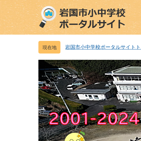
ペ
メ
ー
ニ
ジ
ュ
の
ー
先
を
頭
飛
岩国市小中学校ポータルサイトト
で
ば
す
し
。
て
本
文
へ