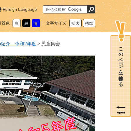
G
Foreign Language
o
o
g
背景色
文字サイズ
白
黒
青
拡大
標準
l
e
カ
ス
タ
の紹介 令和2年度
>
児童集会
ム
このページを一時保存する
検
索