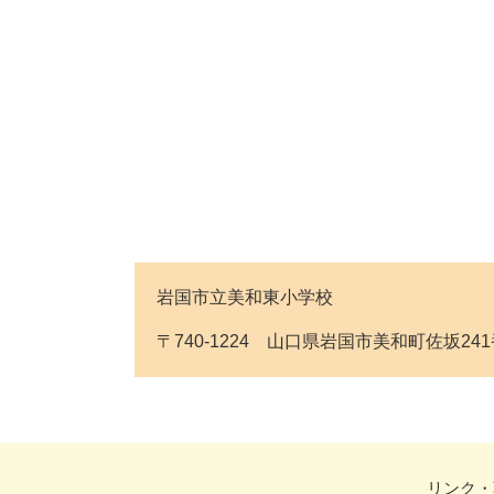
岩国市立美和東小学校
〒740-1224 山口県岩国市美和町佐坂241番地 
リンク・