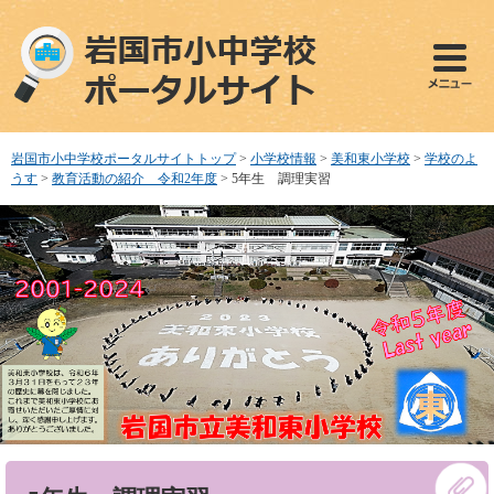
ペ
メ
ー
ニ
ジ
ュ
の
ー
先
を
頭
飛
で
ば
岩国市小中学校ポータルサイトトップ
>
小学校情報
>
美和東小学校
>
学校のよ
す
し
うす
>
教育活動の紹介 令和2年度
>
5年生 調理実習
。
て
本
文
へ
本