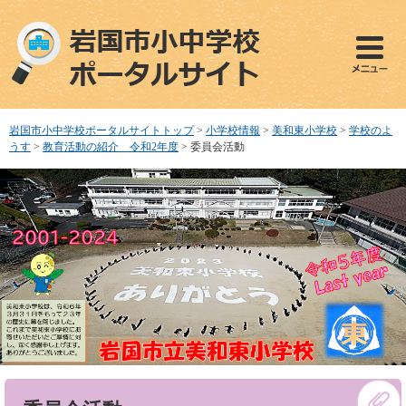
ペ
メ
ー
ニ
ジ
ュ
の
ー
先
を
頭
飛
で
ば
岩国市小中学校ポータルサイトトップ
>
小学校情報
>
美和東小学校
>
学校のよ
す
し
うす
>
教育活動の紹介 令和2年度
>
委員会活動
。
て
本
文
へ
本