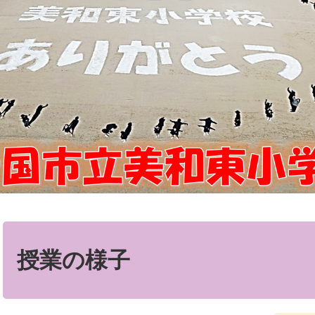
本
文
授業の様子