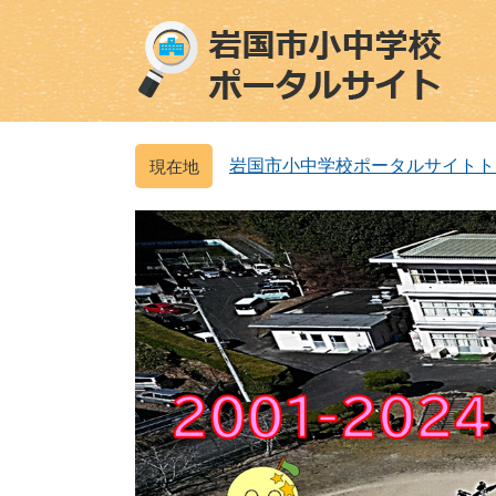
ペ
メ
ー
ニ
ジ
ュ
の
ー
先
を
頭
飛
岩国市小中学校ポータルサイトト
で
ば
す
し
。
て
本
文
へ