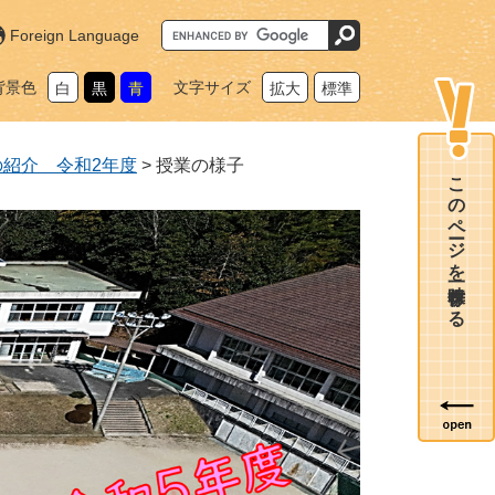
G
Foreign Language
o
o
g
背景色
文字サイズ
白
黒
青
拡大
標準
l
e
カ
ス
タ
の紹介 令和2年度
>
授業の様子
ム
このページを一時保存する
検
索