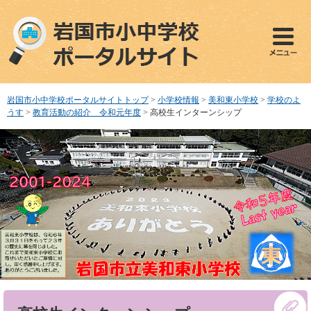
ペ
メ
ー
ニ
ジ
ュ
の
ー
先
を
頭
飛
で
ば
岩国市小中学校ポータルサイトトップ
>
小学校情報
>
美和東小学校
>
学校のよ
す
し
うす
>
教育活動の紹介 令和元年度
>
高校生インターンシップ
。
て
本
文
へ
本