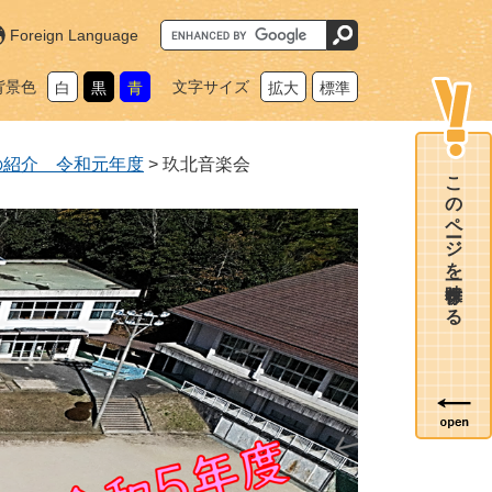
G
Foreign Language
o
o
g
背景色
文字サイズ
白
黒
青
拡大
標準
l
e
カ
ス
タ
の紹介 令和元年度
>
玖北音楽会
ム
このページを一時保存する
検
索