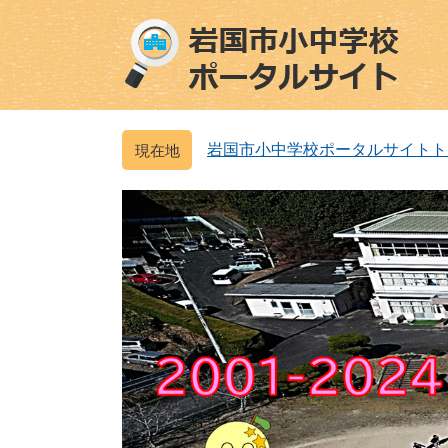
ペ
メ
ー
ニ
ジ
ュ
の
ー
先
を
頭
飛
岩国市小中学校ポータルサイトト
で
ば
す
し
。
て
本
文
へ