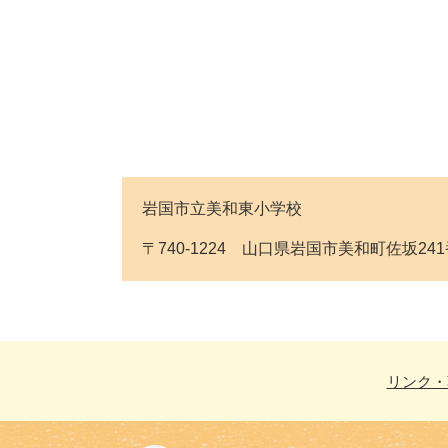
岩国市立美和東小学校
〒740-1224 山口県岩国市美和町佐坂241番地 
リンク・