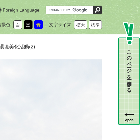
G
Foreign Language
o
o
g
背景色
文字サイズ
白
黒
青
拡大
標準
l
e
カ
ス
タ
環境美化活動(2)
ム
このページを一時保存する
検
索