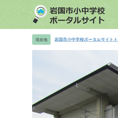
ペ
メ
ー
ニ
ジ
ュ
の
ー
先
を
頭
飛
岩国市小中学校ポータルサイトト
で
ば
す
し
。
て
本
文
へ