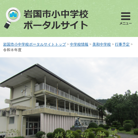
ペ
メ
ー
ニ
ジ
ュ
の
ー
先
を
頭
飛
で
ば
岩国市小中学校ポータルサイトトップ
>
中学校情報
>
美和中学校
>
行事予定
>
す
し
令和８年度
。
て
本
文
へ