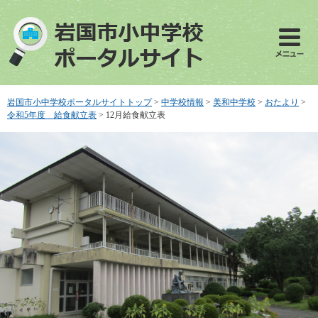
ペ
メ
ー
ニ
ジ
ュ
の
ー
先
を
頭
飛
で
ば
岩国市小中学校ポータルサイトトップ
>
中学校情報
>
美和中学校
>
おたより
>
す
し
令和5年度 給食献立表
>
12月給食献立表
。
て
本
文
へ