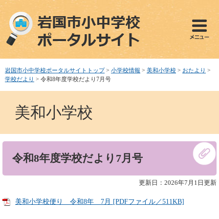
ペ
メ
ー
ニ
ジ
ュ
の
ー
先
を
頭
飛
で
ば
岩国市小中学校ポータルサイトトップ
>
小学校情報
>
美和小学校
>
おたより
>
す
し
学校だより
>
令和8年度学校だより7月号
。
て
本
美和小学校
文
へ
本
令和8年度学校だより7月号
文
更新日：2026年7月1日更新
美和小学校便り 令和8年 7月 [PDFファイル／511KB]