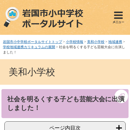
ペ
メ
ー
ニ
ジ
ュ
の
ー
先
を
頭
飛
で
ば
岩国市小中学校ポータルサイトトップ
>
小学校情報
>
美和小学校
>
地域連携
>
す
し
学校地域連携カリキュラムの展開
>
社会を明るくする子ども芸能大会に出演し
。
て
ました！
本
文
美和小学校
へ
本
社会を明るくする子ども芸能大会に出演
文
しました！
ページ内目次