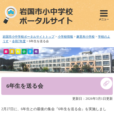
ペ
メ
ー
ニ
ジ
ュ
の
ー
先
を
頭
飛
で
ば
岩国市小中学校ポータルサイトトップ
>
小学校情報
>
麻里布小学校
>
学校のよ
す
し
うす
>
令和7年度
>
6年生を送る会
。
て
本
文
へ
本
6年生を送る会
文
更新日：2026年3月1日更新
2月27日に、6年生との最後の集会『6年生を送る会』を実施しまし