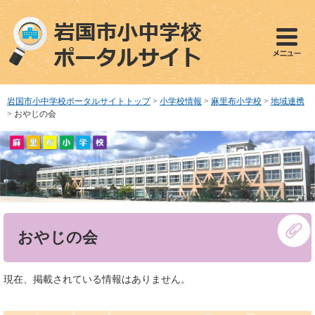
ペ
メ
ー
ニ
ジ
ュ
の
ー
先
を
頭
飛
で
ば
岩国市小中学校ポータルサイトトップ
>
小学校情報
>
麻里布小学校
>
地域連携
す
し
>
おやじの会
。
て
本
文
へ
本
おやじの会
文
現在、掲載されている情報はありません。