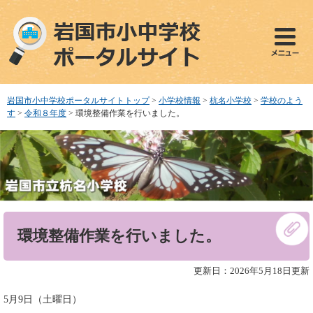
ペ
メ
ー
ニ
ジ
ュ
の
ー
先
を
頭
飛
で
ば
岩国市小中学校ポータルサイトトップ
>
小学校情報
>
杭名小学校
>
学校のよう
す
し
す
>
令和８年度
>
環境整備作業を行いました。
。
て
本
文
へ
本
環境整備作業を行いました。
文
更新日：2026年5月18日更新
5月9日（土曜日）