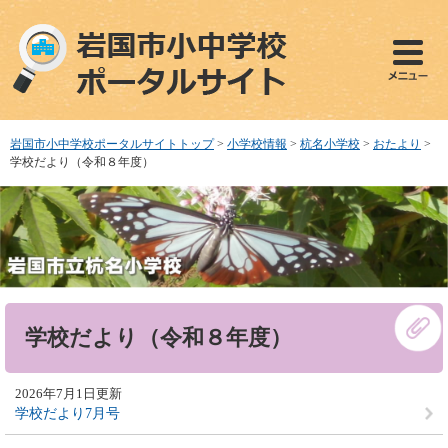
ペ
メ
ー
ニ
ジ
ュ
の
ー
先
を
頭
飛
で
ば
岩国市小中学校ポータルサイトトップ
>
小学校情報
>
杭名小学校
>
おたより
>
す
し
学校だより（令和８年度）
。
て
本
文
へ
本
学校だより（令和８年度）
文
2026年7月1日更新
学校だより7月号