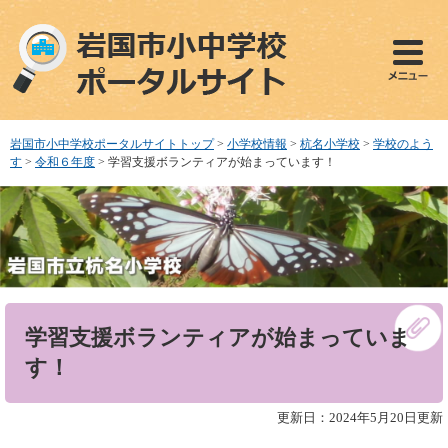
ペ
メ
ー
ニ
ジ
ュ
の
ー
先
を
頭
飛
で
ば
岩国市小中学校ポータルサイトトップ
>
小学校情報
>
杭名小学校
>
学校のよう
す
し
す
>
令和６年度
>
学習支援ボランティアが始まっています！
。
て
本
文
へ
本
学習支援ボランティアが始まっていま
文
す！
更新日：2024年5月20日更新