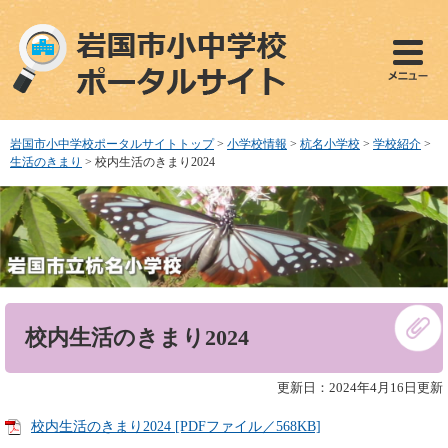
ペ
メ
ー
ニ
ジ
ュ
の
ー
先
を
頭
飛
で
ば
岩国市小中学校ポータルサイトトップ
>
小学校情報
>
杭名小学校
>
学校紹介
>
す
し
生活のきまり
>
校内生活のきまり2024
。
て
本
文
へ
本
校内生活のきまり2024
文
更新日：2024年4月16日更新
校内生活のきまり2024 [PDFファイル／568KB]