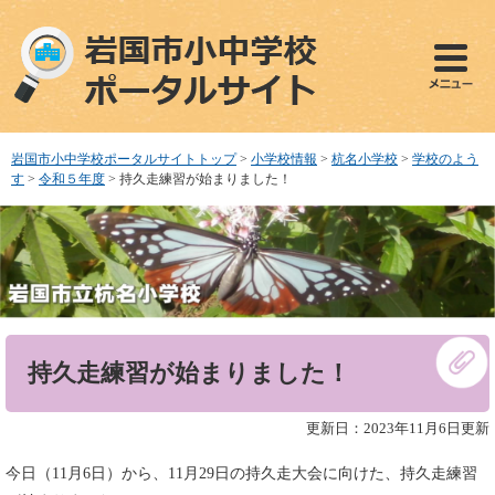
ペ
メ
ー
ニ
ジ
ュ
の
ー
先
を
頭
飛
で
ば
岩国市小中学校ポータルサイトトップ
>
小学校情報
>
杭名小学校
>
学校のよう
す
し
す
>
令和５年度
>
持久走練習が始まりました！
。
て
本
文
へ
本
持久走練習が始まりました！
文
更新日：2023年11月6日更新
今日（11月6日）から、11月29日の持久走大会に向けた、持久走練習