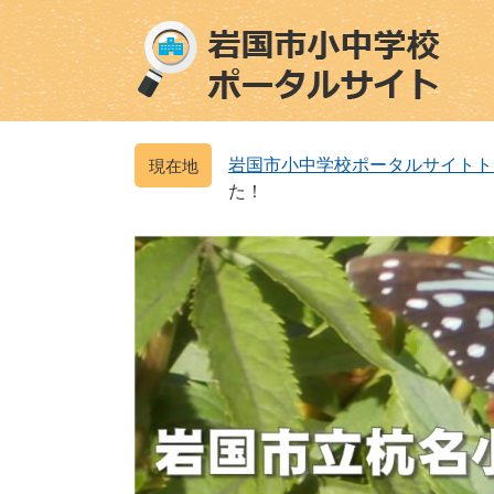
ペ
メ
ー
ニ
ジ
ュ
の
ー
先
を
頭
飛
岩国市小中学校ポータルサイトト
で
ば
た！
す
し
。
て
本
文
へ