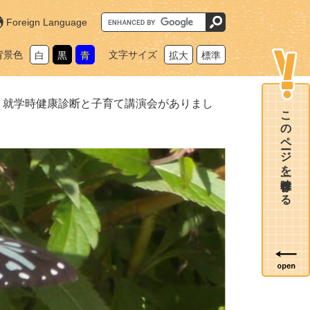
G
Foreign Language
o
o
g
背景色
文字サイズ
白
黒
青
拡大
標準
l
e
カ
ス
タ
>
就学時健康診断と子育て講演会がありまし
ム
このページを一時保存する
検
索