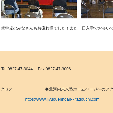
就学児のみなさんもお疲れ様でした！また一日入学でお会い
827-47-3044 Fax:0827-47-3006
 へのアクセス ◆北河内未来塾ホームページへのアク
https://www.ijyuouenndan-kitagouchi.com