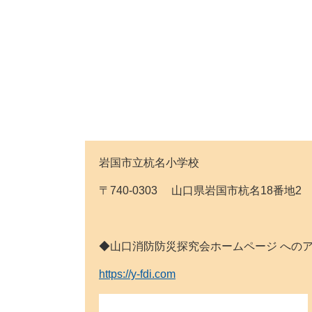
岩国市立杭名小学校
〒740-0303 山口県岩国市杭名18番地2 Tel:0
◆山口消防防災探究会ホームページ
https://y-fdi.com