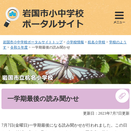
ペ
メ
ー
ニ
ジ
ュ
の
ー
先
を
頭
飛
で
ば
岩国市小中学校ポータルサイトトップ
>
小学校情報
>
杭名小学校
>
学校のよう
す
し
す
>
令和５年度
>
一学期最後の読み聞かせ
。
て
本
文
へ
本
一学期最後の読み聞かせ
文
更新日：2023年7月7日更新
7月7日(金曜日)一学期最後になる読み聞かせが行われました。この日