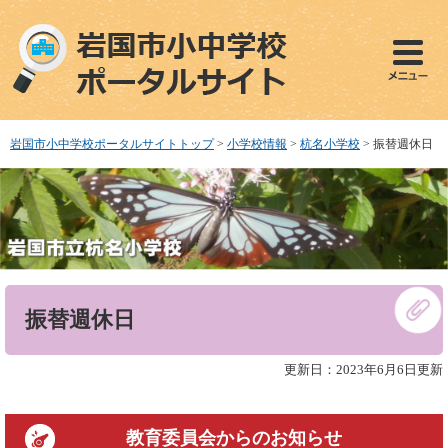
ペ
メ
ー
ニ
ジ
ュ
の
ー
先
を
頭
飛
で
ば
岩国市小中学校ポータルサイトトップ
>
小学校情報
>
杭名小学校
>
振替週休日
す
し
。
て
本
文
へ
本
振替週休日
文
更新日：2023年6月6日更新
教育委員会
からのお知らせ