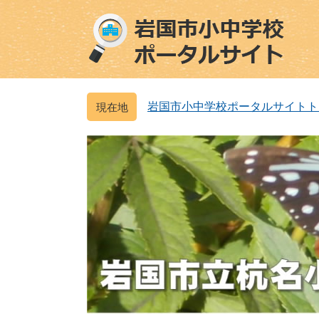
ペ
メ
ー
ニ
ジ
ュ
の
ー
先
を
頭
飛
岩国市小中学校ポータルサイトト
で
ば
す
し
。
て
本
文
へ