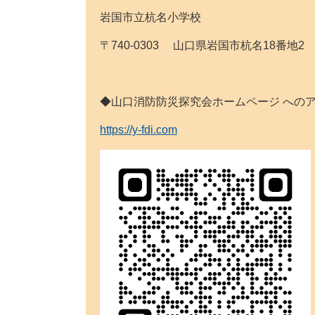
岩国市立杭名小学校
〒740-0303 山口県岩国市杭名18番地2 Tel:0
◆山口消防防災探究会ホームページ
https://y-fdi.com