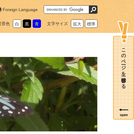
G
Foreign Language
o
o
g
背景色
文字サイズ
白
黒
青
拡大
標準
l
e
カ
ス
タ
ム
このページを一時保存する
検
索