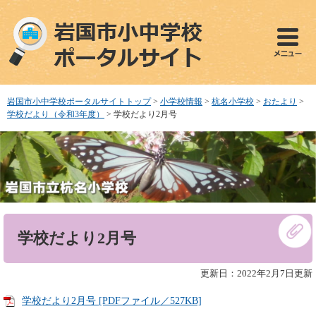
ペ
メ
ー
ニ
ジ
ュ
の
ー
先
を
頭
飛
で
ば
岩国市小中学校ポータルサイトトップ
>
小学校情報
>
杭名小学校
>
おたより
>
す
し
学校だより（令和3年度）
>
学校だより2月号
。
て
本
文
へ
本
学校だより2月号
文
更新日：2022年2月7日更新
学校だより2月号 [PDFファイル／527KB]